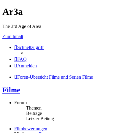
Ar3a
The 3rd Age of Area
Zum Inhalt
Schnellzugriff
FAQ
Anmelden
Foren-Übersicht
Filme und Serien
Filme
Filme
Forum
Themen
Beiträge
Letzter Beitrag
Filmbewertungen