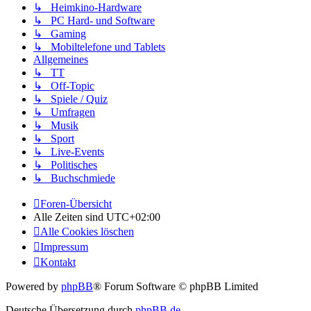
↳ Heimkino-Hardware
↳ PC Hard- und Software
↳ Gaming
↳ Mobiltelefone und Tablets
Allgemeines
↳ TT
↳ Off-Topic
↳ Spiele / Quiz
↳ Umfragen
↳ Musik
↳ Sport
↳ Live-Events
↳ Politisches
↳ Buchschmiede
Foren-Übersicht
Alle Zeiten sind
UTC+02:00
Alle Cookies löschen
Impressum
Kontakt
Powered by
phpBB
® Forum Software © phpBB Limited
Deutsche Übersetzung durch
phpBB.de