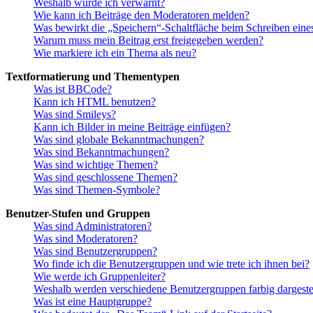
Weshalb wurde ich verwarnt?
Wie kann ich Beiträge den Moderatoren melden?
Was bewirkt die „Speichern“-Schaltfläche beim Schreiben eine
Warum muss mein Beitrag erst freigegeben werden?
Wie markiere ich ein Thema als neu?
Textformatierung und Thementypen
Was ist BBCode?
Kann ich HTML benutzen?
Was sind Smileys?
Kann ich Bilder in meine Beiträge einfügen?
Was sind globale Bekanntmachungen?
Was sind Bekanntmachungen?
Was sind wichtige Themen?
Was sind geschlossene Themen?
Was sind Themen-Symbole?
Benutzer-Stufen und Gruppen
Was sind Administratoren?
Was sind Moderatoren?
Was sind Benutzergruppen?
Wo finde ich die Benutzergruppen und wie trete ich ihnen bei?
Wie werde ich Gruppenleiter?
Weshalb werden verschiedene Benutzergruppen farbig dargestel
Was ist eine Hauptgruppe?