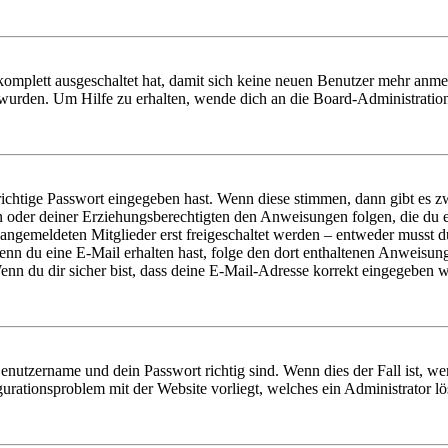
 komplett ausgeschaltet hat, damit sich keine neuen Benutzer mehr anm
 wurden. Um Hilfe zu erhalten, wende dich an die Board-Administratio
richtige Passwort eingegeben hast. Wenn diese stimmen, dann gibt es
ern oder deiner Erziehungsberechtigten den Anweisungen folgen, die du e
 angemeldeten Mitglieder erst freigeschaltet werden – entweder musst du
. Wenn du eine E-Mail erhalten hast, folge den dort enthaltenen Anweis
nn du dir sicher bist, dass deine E-Mail-Adresse korrekt eingegeben w
Benutzername und dein Passwort richtig sind. Wenn dies der Fall ist, w
igurationsproblem mit der Website vorliegt, welches ein Administrator l