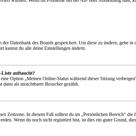
tiviert wurden. Wenn du Probleme bei der An- oder Abmeldung hast, ka
 in der Datenbank des Boards gespeichert. Um diese zu ändern, gehe in
t kannst du alle deine Einstellungen ändern.
-Liste auftaucht?
n eine Option „Meinen Online-Status während dieser Sitzung verbergen
t dann als unsichtbarer Besucher gezählt.
en Zeitzone. In diesem Fall solltest du im „Persönlichen Bereich“ die fü
den. Wenn du noch nicht registriert bist, ist dies ein guter Grund, dies 