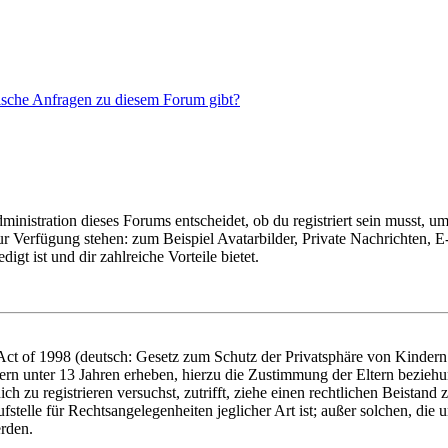
tische Anfragen zu diesem Forum gibt?
istration dieses Forums entscheidet, ob du registriert sein musst, um Be
zur Verfügung stehen: zum Beispiel Avatarbilder, Private Nachrichten, 
igt ist und dir zahlreiche Vorteile bietet.
t of 1998 (deutsch: Gesetz zum Schutz der Privatsphäre von Kindern i
ern unter 13 Jahren erheben, hierzu die Zustimmung der Eltern bezieh
dich zu registrieren versuchst, zutrifft, ziehe einen rechtlichen Beista
stelle für Rechtsangelegenheiten jeglicher Art ist; außer solchen, die
erden.